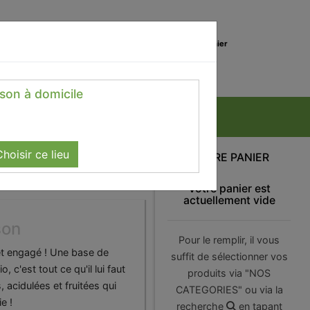
0
Lieu de réception
Mon panier
Magasin
0.00 €
ison à domicile
hoisir ce lieu
VOTRE PANIER
Votre panier est
actuellement vide
son
Pour le remplir, il vous
et engagé ! Une base de
suffit de sélectionner vos
 c'est tout ce qu'il lui faut
produits via "NOS
acidulées et fruitées qui
CATEGORIES" ou via la
e !
recherche
en tapant