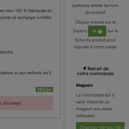
quelques lettres du nom
en inox 100 % fabriquée en
du produit
rter et recharger à l’infini
Cliquez ensuite sur le
bouton
sur la
:
fiche du produit pour
l'ajouter à votre panier
blanche
Retrait de
eintes et aux enfants de 5
votre commande
Magasin
18€/pc
La commande est à
venir chercher au
le moment.
magasin aux dates
indiquées.
Changer de lieu de ré