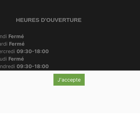
HEURES D'OUVERTURE
ndi
Fermé
ardi
Fermé
rcredi
09:30-18:00
udi
Fermé
ndredi
09:30-18:00
amedi
09:30-12:30
J'accepte
imanche
09:30-12:00