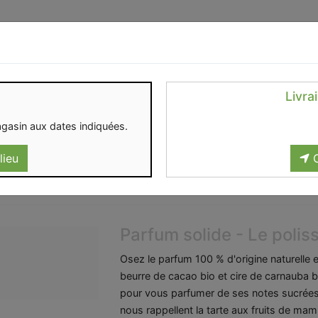
Identifiez-vous
Livra
OMENT
CONTACT
gasin aux dates indiquées.
lieu
C
Parfum solide - Le polis
Osez le parfum 100 % d'origine naturelle 
beurre de cacao bio et cire de carnauba bio,
pour vous parfumer de ses notes sucrées, 
nous rappellent la tarte aux fruits de mami