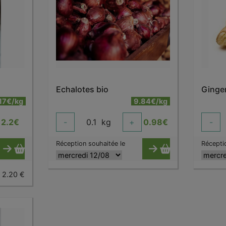
Echalotes bio
Ginge
17€/kg
9.84€/kg
2.2
€
-
0.1
kg
+
0.98
€
-
Réception souhaitée le
Récepti
= 2.20 €