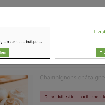
Identifiez-vous
Livra
OMENT
CONTACT
gasin aux dates indiquées.
lieu
C
Champignons châtaigne
Ce produit est indisponible pour 