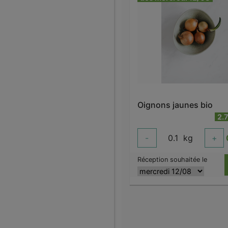
Oignons jaunes bio
2.
-
0.1
kg
+
Réception souhaitée le