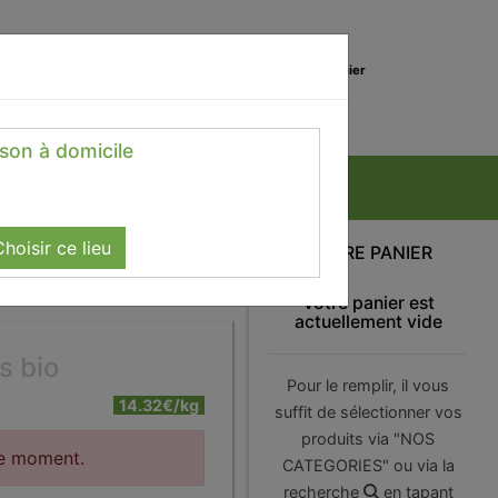
0
Lieu de réception
Mon panier
Magasin
0.00 €
ison à domicile
hoisir ce lieu
VOTRE PANIER
Votre panier est
actuellement vide
s bio
Pour le remplir, il vous
14.32€/kg
suffit de sélectionner vos
produits via "NOS
le moment.
CATEGORIES" ou via la
recherche
en tapant