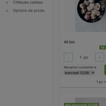
Chèques cadeau
Options de produits
Ail bio
19.
-
1
pc
+
Réception souhaitée le
1 pc 
dès mercredi 12/08