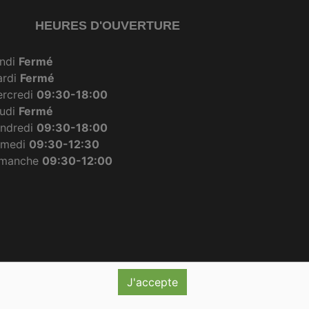
HEURES D'OUVERTURE
ndi
Fermé
ardi
Fermé
rcredi
09:30-18:00
udi
Fermé
ndredi
09:30-18:00
amedi
09:30-12:30
imanche
09:30-12:00
J'accepte