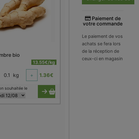
Paiement de
votre commande
Le paiement de vos
achats se fera lors
de la réception de
mbre bio
ceux-ci en magasin
13.55€/kg
0.1
kg
+
1.36
€
on souhaitée le