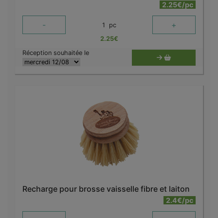
2.25€/pc
-
+
1
pc
2.25
€
Réception souhaitée le
Recharge pour brosse vaisselle fibre et laiton
2.4€/pc