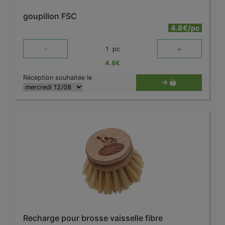
goupillon FSC
4.8€/pc
-
+
1
pc
4.8
€
Réception souhaitée le
Recharge pour brosse vaisselle fibre