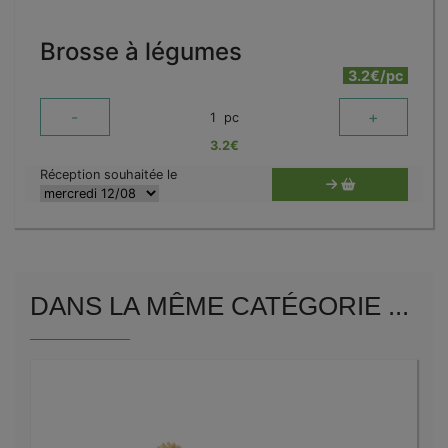
Brosse à légumes
3.2€/pc
-
+
1
pc
3.2
€
Réception souhaitée le
DANS LA MÊME CATÉGORIE ...