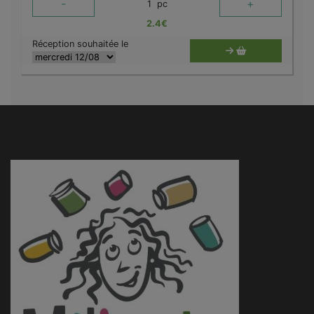
-
+
1
pc
2.4
€
Réception souhaitée le