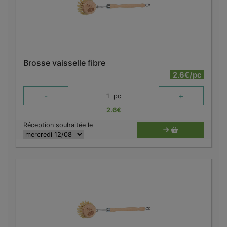
Brosse vaisselle fibre
2.6€/pc
-
+
1
pc
2.6
€
Réception souhaitée le