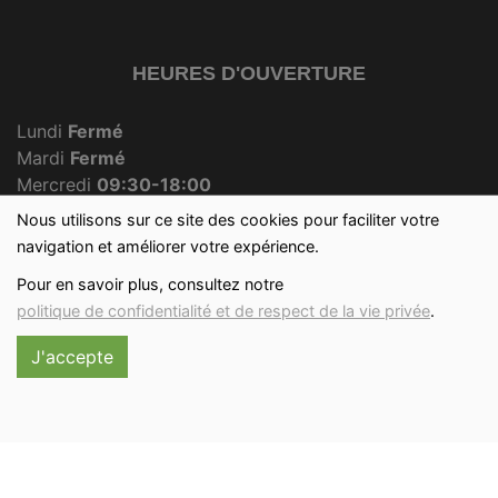
HEURES D'OUVERTURE
Lundi
Fermé
Mardi
Fermé
Mercredi
09:30-18:00
Jeudi
Fermé
Nous utilisons sur ce site des cookies pour faciliter votre
Vendredi
09:30-18:00
navigation et améliorer votre expérience.
Samedi
09:30-12:30
Pour en savoir plus, consultez notre
Dimanche
09:30-12:00
politique de confidentialité et de respect de la vie privée
.
J'accepte
Réalisé avec
par
MonSiteAMoi