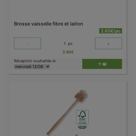
Brosse vaisselle fibre et laiton
2.65€/pc
-
+
1
pc
2.65
€
Réception souhaitée le