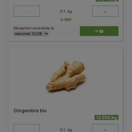
-
+
0.1
kg
0.98
€
Réception souhaitée le
Gingembre bio
13.55€/kg
-
+
0.1
kg