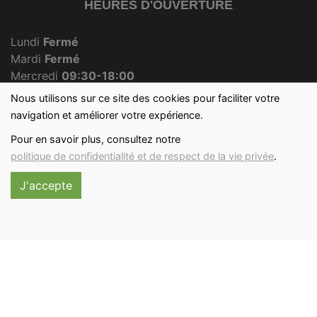
HEURES D'OUVERTURE
Lundi
Fermé
Mardi
Fermé
Mercredi
09:30-18:00
Jeudi
Fermé
Nous utilisons sur ce site des cookies pour faciliter votre
Vendredi
09:30-18:00
navigation et améliorer votre expérience.
Samedi
09:30-12:30
Pour en savoir plus, consultez notre
Dimanche
09:30-12:00
politique de confidentialité et de respect de la vie privée
.
J'accepte
Réalisé avec
par
MonSiteAMoi