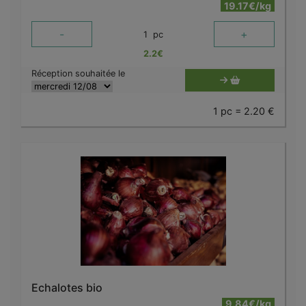
19.17€/kg
-
+
1
pc
2.2
€
Réception souhaitée le
1 pc = 2.20 €
Echalotes bio
9.84€/kg