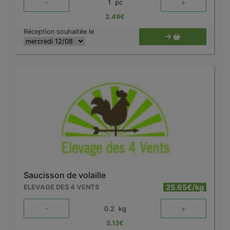
-
+
1
pc
2.49
€
Réception souhaitée le
Saucisson de volaille
25.65€/kg
ELEVAGE DES 4 VENTS
-
+
0.2
kg
5.13
€