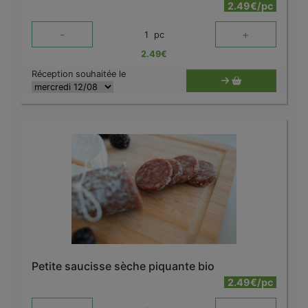
2.49€/pc
-
+
1
pc
2.49
€
Réception souhaitée le
Petite saucisse sèche piquante bio
2.49€/pc