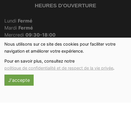
HEURES D'OUVERTURE
Lundi
Fermé
Mardi
Fermé
Mercredi
09:30-18:00
Jeudi
Fermé
Nous utilisons sur ce site des cookies pour faciliter votre
Vendredi
09:30-18:00
navigation et améliorer votre expérience.
Samedi
09:30-12:30
Pour en savoir plus, consultez notre
Dimanche
09:30-12:00
politique de confidentialité et de respect de la vie privée
.
J'accepte
Réalisé avec
par
MonSiteAMoi