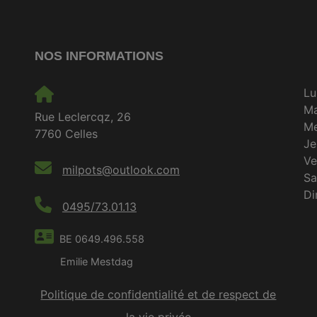
NOS INFORMATIONS
Lu
M
Rue Leclercqz, 26
Me
7760 Celles
Je
Ve
milpots@outlook.com
S
D
0495/73.01.13
BE 0649.496.558
Emilie Mestdag
Politique de confidentialité et de respect de
la vie privée