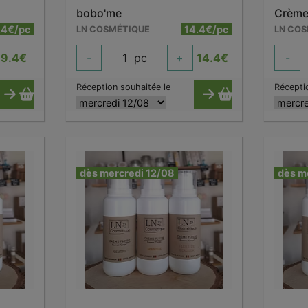
bobo'me
.4€/pc
14.4€/pc
LN COSMÉTIQUE
LN CO
9.4
€
-
1
pc
+
14.4
€
-
Réception souhaitée le
Récepti
dès mercredi 12/08
dès m