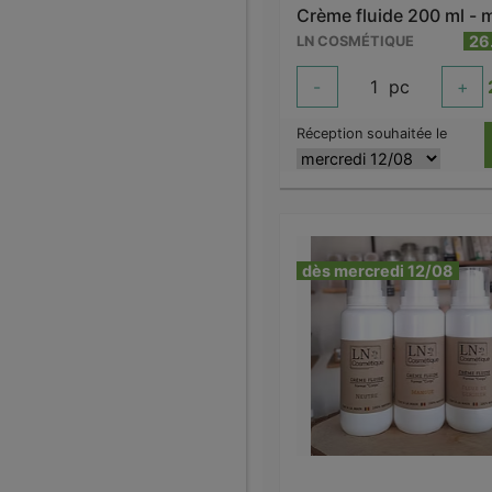
26
LN COSMÉTIQUE
-
1
pc
+
Réception souhaitée le
dès mercredi 12/08