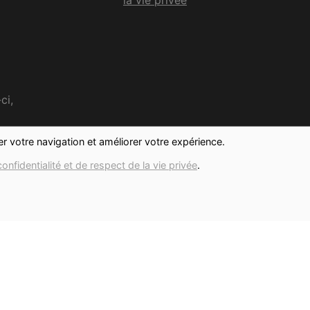
ci,
ter votre navigation et améliorer votre expérience.
confidentialité et de respect de la vie privée
.
Réalisé avec
par
MonSiteAMoi