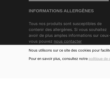
INFORMATIONS ALLERGÈNES
Tous nos produits sont susceptibles de
contenir des allergènes. Si vous souhaitez
avoir de plus amples informations sur ceux-
vous pouvez
nous contacter
Nous utilisons sur ce site des cookies pour facili
IMAGES
Pour en savoir plus, consultez notre
politique de 
Les images présentées pour illustrer les
produits en vente sur ce site ne sont pas
contractuelles.