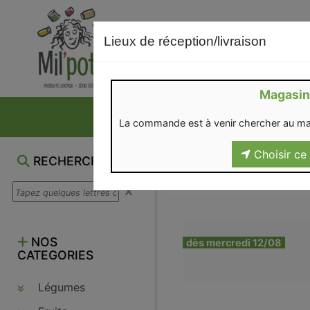
Lieux de réception/livraison
Magasin
NOS VENTES DU M
La commande est à venir chercher au ma
Choisir ce 
RECHERCHE
NOS
dès mercredi 12/08
CATEGORIES
Légumes