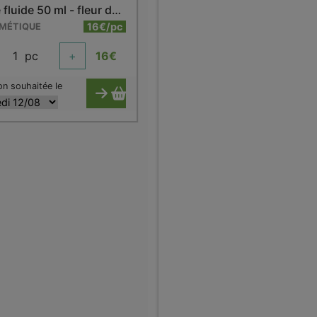
Crème fluide 50 ml - fleur de cerisier
16€/pc
SMÉTIQUE
1
pc
+
16
€
on souhaitée le