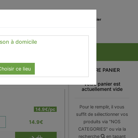
0
Lieu de réception
Mon panier
Magasin
0.00 €
ison à domicile
hoisir ce lieu
VOTRE PANIER
Votre panier est
actuellement vide
Pour le remplir, il vous
14.9€/pc
suffit de sélectionner vos
14.9
€
produits via "NOS
CATEGORIES" ou via la
recherche
en tapant