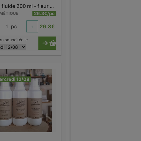
Crème fluide 200 ml - fleur de cerisier
26.3€/pc
SMÉTIQUE
1
pc
+
26.3
€
on souhaitée le
ercredi 12/08