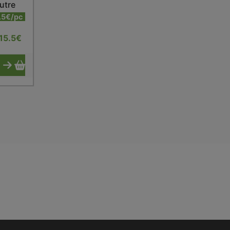
utre
.5€/pc
15.5
€