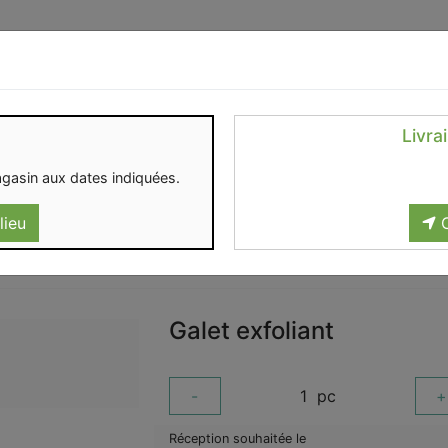
Identifiez-vous
Livra
OMENT
CONTACT
gasin aux dates indiquées.
lieu
C
Galet exfoliant
-
1
pc
+
Réception souhaitée le