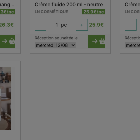
Crème fluide 200 ml - mangue
Crème fluide 200 ml - neutre
.3€/pc
25.9€/pc
LN COSMÉTIQUE
LN CO
26.3
€
-
1
pc
+
25.9
€
-
Réception souhaitée le
Récepti