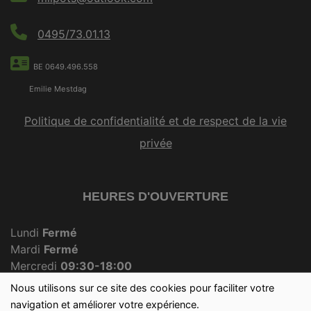
0495/73.01.13
BE 0649.496.558
Emilie Mestdag
Politique de confidentialité et de respect de la vie
privée
HEURES D'OUVERTURE
Lundi
Fermé
Mardi
Fermé
Mercredi
09:30-18:00
Jeudi
Fermé
Nous utilisons sur ce site des cookies pour faciliter votre
Vendredi
09:30-18:00
navigation et améliorer votre expérience.