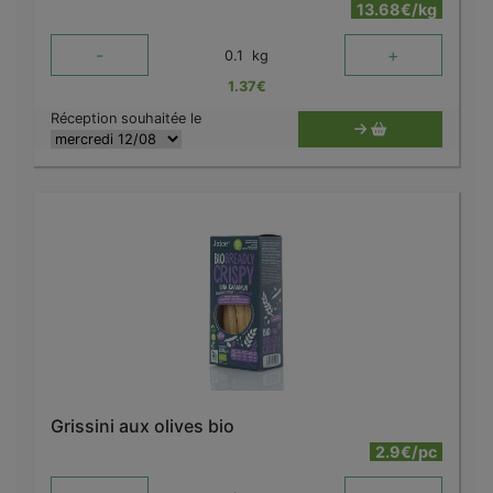
13.68€/kg
-
+
0.1
kg
1.37
€
Réception souhaitée le
Grissini aux olives bio
2.9€/pc