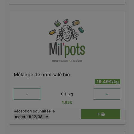
Mélange de noix salé bio
19.49€/kg
-
+
0.1
kg
1.95
€
Réception souhaitée le