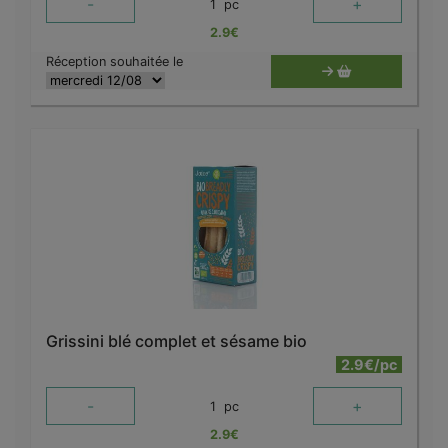
-
+
1
pc
2.9
€
Réception souhaitée le
Grissini blé complet et sésame bio
2.9€/pc
-
+
1
pc
2.9
€