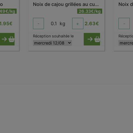
io
Noix de cajou grillées au curry
.49€/kg
26.33€/kg
1.95
€
-
0.1
kg
+
2.63
€
-
Réception souhaitée le
Récepti