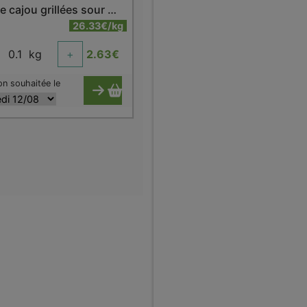
Noix de cajou grillées sour cream
26.33€/kg
0.1
kg
+
2.63
€
on souhaitée le