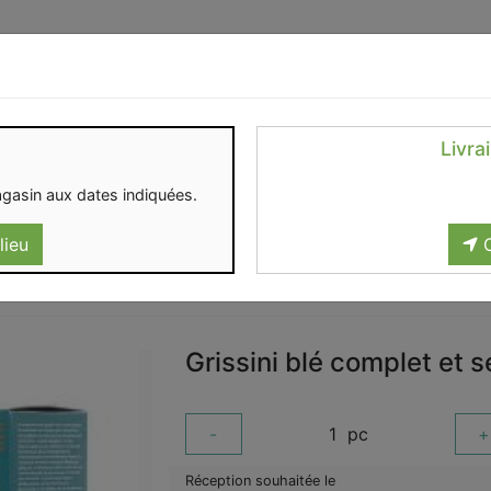
Identifiez-vous
Livra
OMENT
CONTACT
gasin aux dates indiquées.
lieu
C
Grissini blé complet et 
-
1
pc
+
Réception souhaitée le