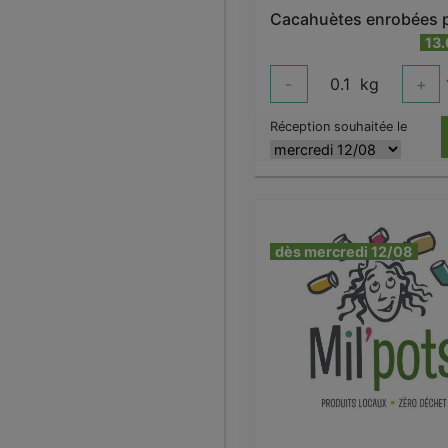
13
-
0.1
kg
+
Réception souhaitée le
dès mercredi 12/08