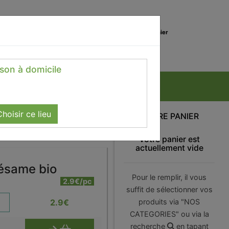
0
Lieu de réception
Mon panier
Magasin
0.00 €
ison à domicile
hoisir ce lieu
VOTRE PANIER
Votre panier est
actuellement vide
sésame bio
Pour le remplir, il vous
2.9€/pc
suffit de sélectionner vos
2.9
€
produits via "NOS
CATEGORIES" ou via la
recherche
en tapant