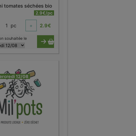
ni tomates séchées bio
2.9€/pc
1
pc
+
2.9
€
on souhaitée le
ercredi 12/08