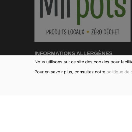
INFORMATIONS ALLERGÈNES
Nous utilisons sur ce site des cookies pour facili
Tous nos produits sont susceptibles de
Pour en savoir plus, consultez notre
politique de 
contenir des allergènes. Si vous souhaitez
avoir de plus amples informations sur ceux-
vous pouvez
nous contacter
IMAGES
Les images présentées pour illustrer les
produits en vente sur ce site ne sont pas