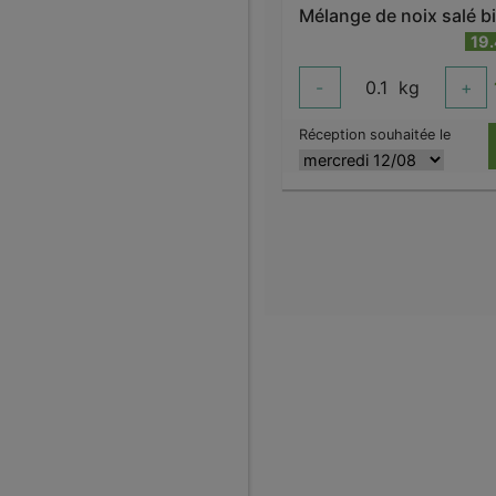
Mélange de noix salé b
19
-
0.1
kg
+
Réception souhaitée le