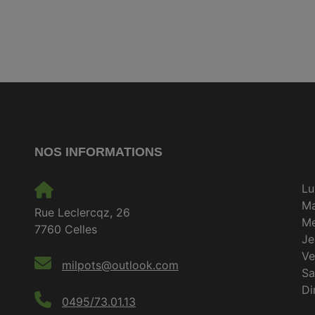
NOS INFORMATIONS
Lu
M
Rue Leclercqz, 26
Me
7760 Celles
Je
Ve
milpots@outlook.com
S
D
0495/73.01.13