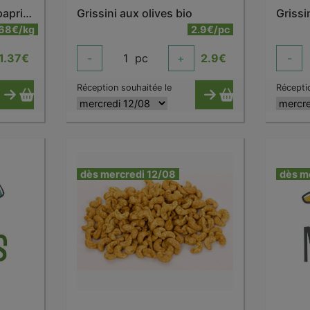
Cacahuètes enrobées paprika bio
Grissini aux olives bio
Grissi
.68€/kg
2.9€/pc
1.37
€
-
1
pc
+
2.9
€
-
Réception souhaitée le
Récepti
dès mercredi 12/08
dès m