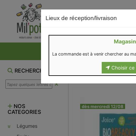
Lieux de réception/livraison
Magasin
NOS VENTES DU M
La commande est à venir chercher au ma
Choisir ce 
RECHERCHE
NOS
dès mercredi 12/08
CATEGORIES
Légumes