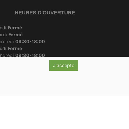
HEURES D'OUVERTURE
ndi
Fermé
ardi
Fermé
rcredi
09:30-18:00
udi
Fermé
ndredi
09:30-18:00
amedi
09:30-12:30
J'accepte
imanche
09:30-12:00