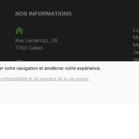
NOS INFORMATIONS
Lu
M
Rue Leclercqz, 26
Me
7760 Celles
Je
Ve
milpots@outlook.com
S
ter votre navigation et améliorer votre expérience.
D
confidentialité et de respect de la vie privée
.
0495/73.01.13
BE 0649.496.558
Emilie Mestdag
Politique de confidentialité et de respect de
la vie privée