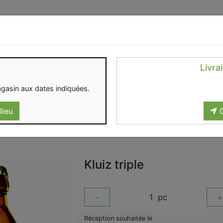
Identifiez-vous
Livra
OMENT
CONTACT
gasin aux dates indiquées.
lieu
C
Kluiz triple
-
1
pc
+
Réception souhaitée le