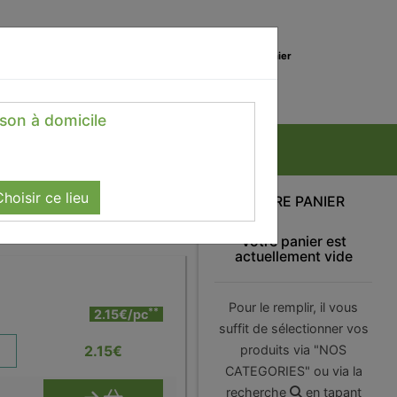
0
Lieu de réception
Mon panier
Magasin
0.00 €
ison à domicile
hoisir ce lieu
VOTRE PANIER
Votre panier est
actuellement vide
Pour le remplir, il vous
**
2.15€/pc
suffit de sélectionner vos
2.15
€
produits via "NOS
CATEGORIES" ou via la
recherche
en tapant