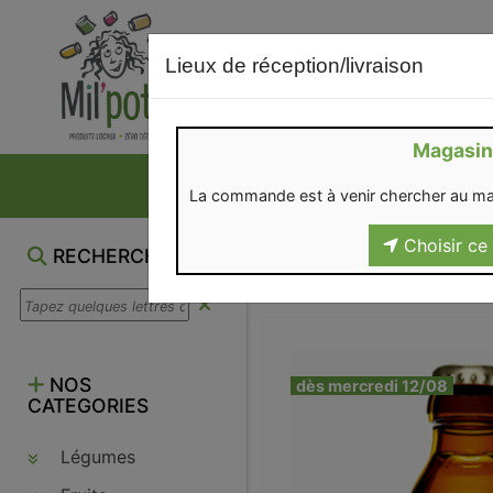
Lieux de réception/livraison
Magasin
NOS VENTES DU M
La commande est à venir chercher au ma
Choisir ce 
RECHERCHE
NOS
dès mercredi 12/08
CATEGORIES
Légumes