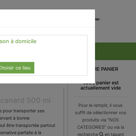
0
Lieu de réception
Mon panier
Magasin
0.00 €
ison à domicile
hoisir ce lieu
VOTRE PANIER
Votre panier est
actuellement vide
u canard 500 ml
Pour le remplir, il vous
ue pour transporter ses
suffit de sélectionner vos
ervant à bonne
produits via "NOS
eut être transportée partout
CATEGORIES" ou via la
ternative parfaite à la
recherche
en tapant