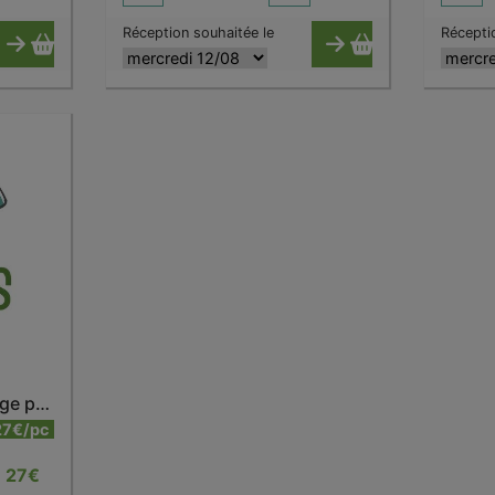
Réception souhaitée le
Récepti
Bouteille isotherme rouge piment 500 ml
27€/pc
27
€