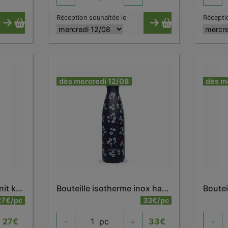
Réception souhaitée le
Récepti
dès mercredi 12/08
dès m
Bouteille isotherme granit kaki 500 ml
Bouteille isotherme inox hanami bleu 500 ml
27€/pc
33€/pc
27
€
-
1
pc
+
33
€
-