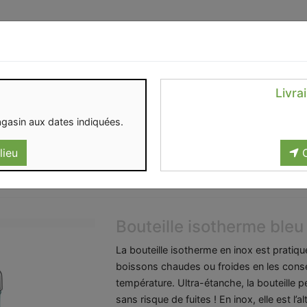
Identifiez-vous
Livra
OMENT
CONTACT
gasin aux dates indiquées.
lieu
C
Bouteille isotherme ble
La bouteille isotherme en inox est pratiq
boissons chaudes ou froides en les cons
température. Ultra-étanche, la bouteille p
sans risque de fuites ! En inox, elle est l’al