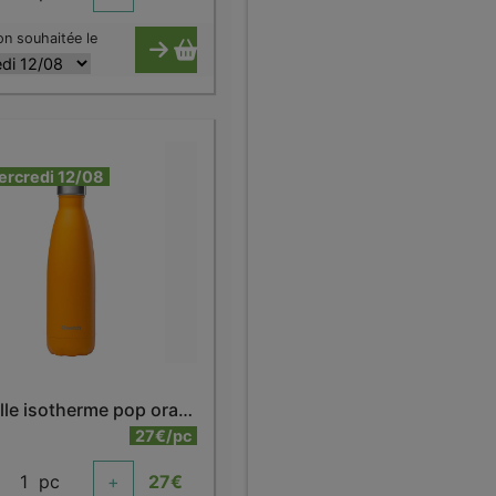
on souhaitée le
ercredi 12/08
Bouteille isotherme pop orange 500 ml
27€/pc
1
pc
+
27
€