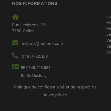
NOS INFORMATIONS
Lu
M
Rue Leclercqz, 26
Me
7760 Celles
Je
Ve
milpots@outlook.com
S
D
0495/73.01.13
BE 0649.496.558
Emilie Mestdag
Politique de confidentialité et de respect de
la vie privée