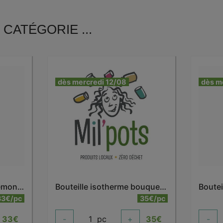
CATÉGORIE ...
dès mercredi 12/08
dès m
Bouteille isotherme anémone 500 ml
Bouteille isotherme bouquet dahlia 500 ml
33€/pc
35€/pc
33
€
-
1
pc
+
35
€
-