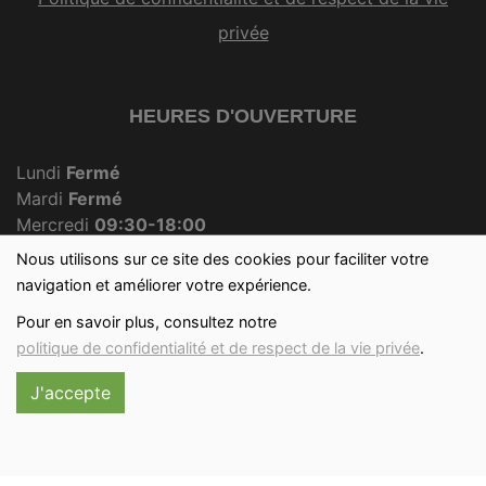
privée
HEURES D'OUVERTURE
Lundi
Fermé
Mardi
Fermé
Mercredi
09:30-18:00
Jeudi
Fermé
Nous utilisons sur ce site des cookies pour faciliter votre
Vendredi
09:30-18:00
navigation et améliorer votre expérience.
Samedi
09:30-12:30
Pour en savoir plus, consultez notre
Dimanche
09:30-12:00
politique de confidentialité et de respect de la vie privée
.
J'accepte
Réalisé avec
par
MonSiteAMoi