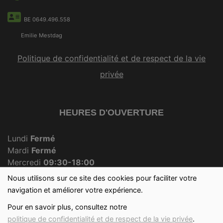
BE 0649.496.558
Emilie Mestdag
Politique de confidentialité et de respect de la vie
privée
HEURES D'OUVERTURE
Lundi
Fermé
Mardi
Fermé
Mercredi
09:30-18:00
Jeudi
Fermé
Nous utilisons sur ce site des cookies pour faciliter votre
Vendredi
09:30-18:00
navigation et améliorer votre expérience.
Samedi
09:30-12:30
Pour en savoir plus, consultez notre
Dimanche
09:30-12:00
politique de confidentialité et de respect de la vie privée
.