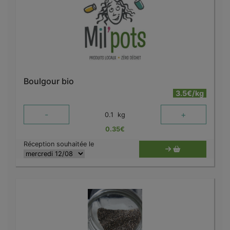
Boulgour bio
3.5€/kg
-
+
0.1
kg
0.35
€
Réception souhaitée le