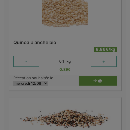
Quinoa blanche bio
8.86€/kg
-
+
0.1
kg
0.89
€
Réception souhaitée le