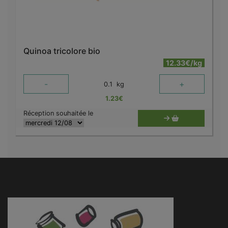
Quinoa tricolore bio
12.33€/kg
-
+
0.1
kg
1.23
€
Réception souhaitée le