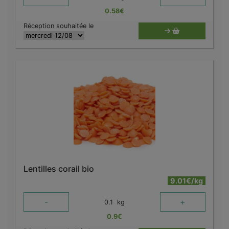
0.58
€
Réception souhaitée le
Lentilles corail bio
9.01€/kg
-
+
0.1
kg
0.9
€