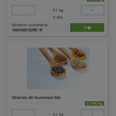
-
+
0.1
kg
0.65
€
Réception souhaitée le
Graines de tournesol bio
5.77€/kg
-
+
0.1
kg