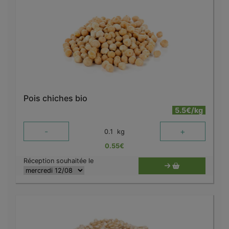
Pois chiches bio
5.5€/kg
-
+
0.1
kg
0.55
€
Réception souhaitée le