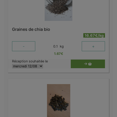
Graines de chia bio
16.67€/kg
-
+
0.1
kg
1.67
€
Réception souhaitée le