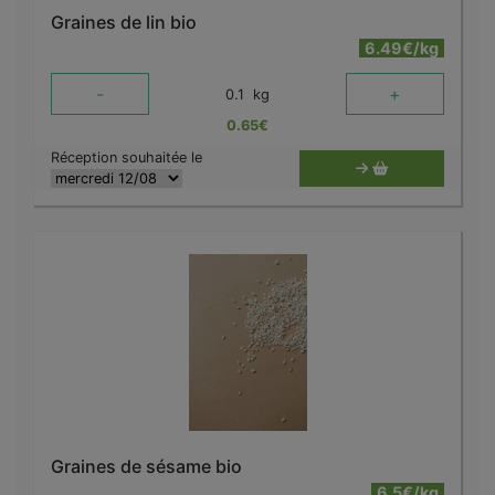
Graines de lin bio
6.49€/kg
-
+
0.1
kg
0.65
€
Réception souhaitée le
Graines de sésame bio
6.5€/kg