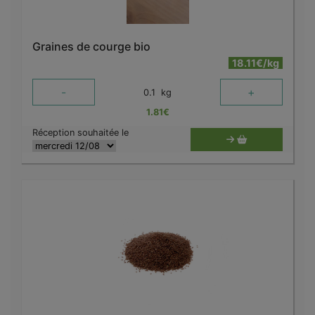
Graines de courge bio
18.11€/kg
-
+
0.1
kg
1.81
€
Réception souhaitée le