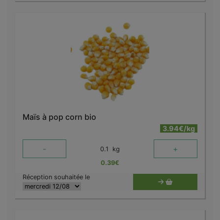
Maïs à pop corn bio
3.94€/kg
-
+
0.1
kg
0.39
€
Réception souhaitée le