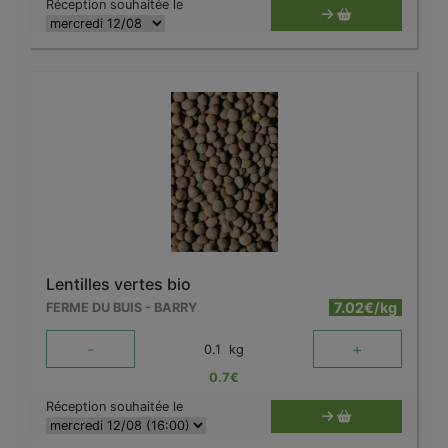
Réception souhaitée le
Lentilles vertes bio
7.02€/kg
FERME DU BUIS - BARRY
-
+
0.1
kg
0.7
€
Réception souhaitée le