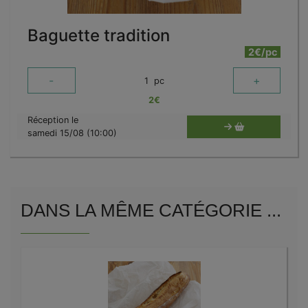
Baguette tradition
2€/pc
-
+
1
pc
2
€
Réception le
samedi 15/08 (10:00)
DANS LA MÊME CATÉGORIE ...