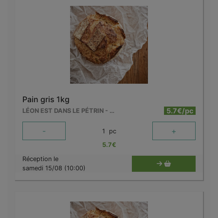
Pain gris 1kg
5.7€/pc
LÉON EST DANS LE PÉTRIN - MOUSCRON
-
+
1
pc
5.7
€
Réception le
samedi 15/08 (10:00)