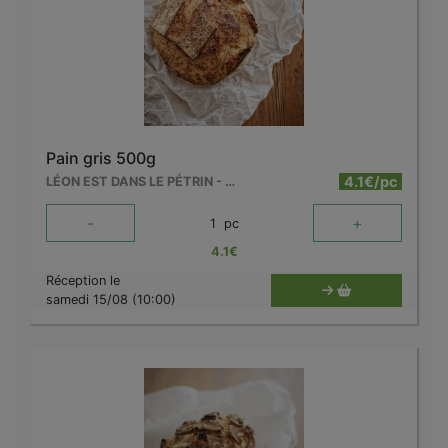
Pain gris 500g
4.1€/pc
LÉON EST DANS LE PÉTRIN - MOUSCRON
-
+
1
pc
4.1
€
Réception le
samedi 15/08 (10:00)