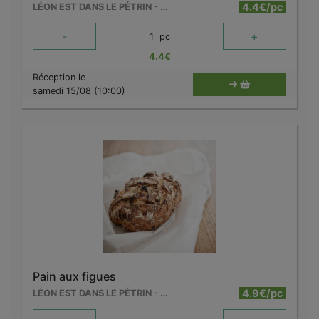
4.4€/pc
LÉON EST DANS LE PÉTRIN - MOUSCRON
-
+
1
pc
4.4
€
Réception le
samedi 15/08 (10:00)
Pain aux figues
4.9€/pc
LÉON EST DANS LE PÉTRIN - MOUSCRON