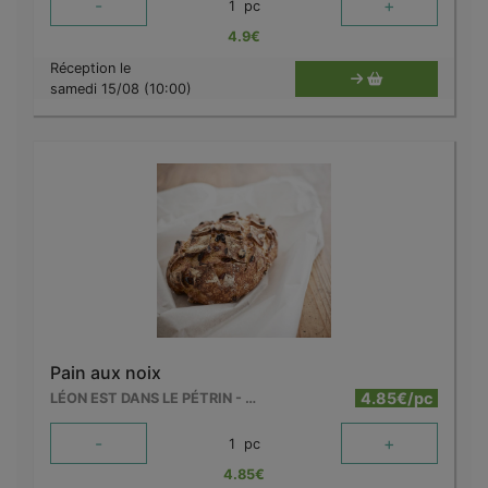
-
+
1
pc
4.9
€
Réception le
samedi 15/08 (10:00)
Pain aux noix
4.85€/pc
LÉON EST DANS LE PÉTRIN - MOUSCRON
-
+
1
pc
4.85
€