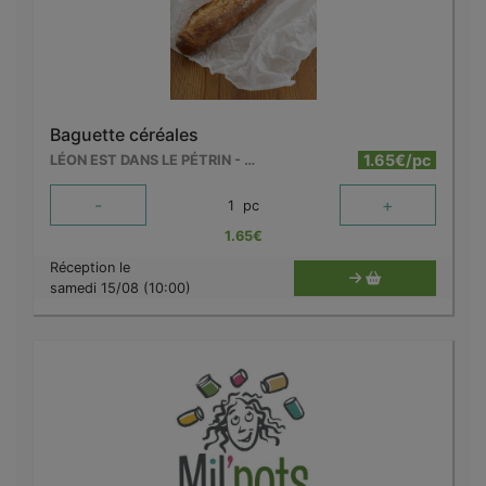
Baguette céréales
1.65€/pc
LÉON EST DANS LE PÉTRIN - MOUSCRON
-
+
1
pc
1.65
€
Réception le
samedi 15/08 (10:00)