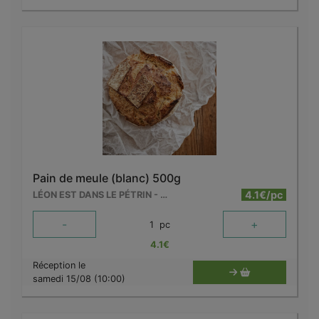
Pain de meule (blanc) 500g
4.1€/pc
LÉON EST DANS LE PÉTRIN - MOUSCRON
-
+
1
pc
4.1
€
Réception le
samedi 15/08 (10:00)