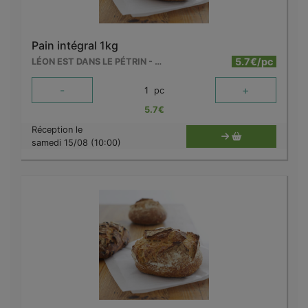
Pain intégral 1kg
5.7€/pc
LÉON EST DANS LE PÉTRIN - MOUSCRON
-
+
1
pc
5.7
€
Réception le
samedi 15/08 (10:00)