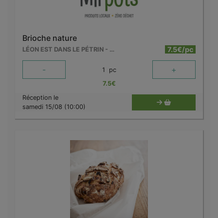
Brioche nature
7.5€/pc
LÉON EST DANS LE PÉTRIN - MOUSCRON
-
+
1
pc
7.5
€
Réception le
samedi 15/08 (10:00)