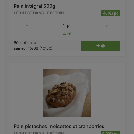
Pain intégral 500g
4.1€/pc
LÉON EST DANS LE PÉTRIN - MOUSCRON
-
+
1
pc
4.1
€
Réception le
samedi 15/08 (10:00)
Pain pistaches, noisettes et cranberries
4.2€/pc
LÉON EST DANS LE PÉTRIN - MOUSCRON