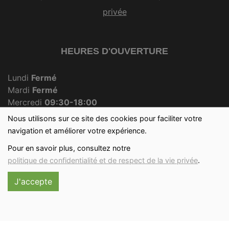
privée
HEURES D'OUVERTURE
Lundi
Fermé
Mardi
Fermé
Mercredi
09:30-18:00
Jeudi
Fermé
Nous utilisons sur ce site des cookies pour faciliter votre
Vendredi
09:30-18:00
navigation et améliorer votre expérience.
Samedi
09:30-12:30
Pour en savoir plus, consultez notre
Dimanche
09:30-12:00
politique de confidentialité et de respect de la vie privée
.
J'accepte
Réalisé avec
par
MonSiteAMoi