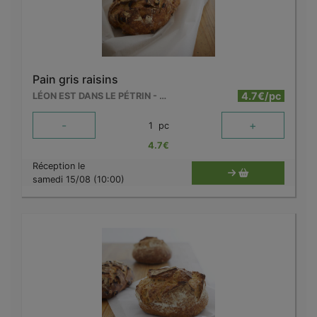
Pain gris raisins
4.7€/pc
LÉON EST DANS LE PÉTRIN - MOUSCRON
-
+
1
pc
4.7
€
Réception le
samedi 15/08 (10:00)