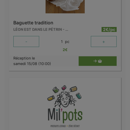
Baguette tradition
2€/pc
LÉON EST DANS LE PÉTRIN - MOUSCRON
-
+
1
pc
2
€
Réception le
samedi 15/08 (10:00)