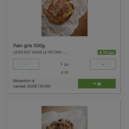
Pain gris 500g
4.1€/pc
LÉON EST DANS LE PÉTRIN - MOUSCRON
-
+
1
pc
4.1
€
Réception le
samedi 15/08 (10:00)