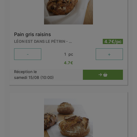
Pain gris raisins
4.7€/pc
LÉON EST DANS LE PÉTRIN - MOUSCRON
-
+
1
pc
4.7
€
Réception le
samedi 15/08 (10:00)