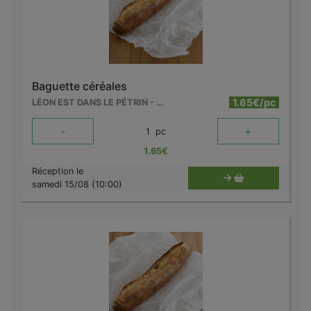
Baguette céréales
1.65€/pc
LÉON EST DANS LE PÉTRIN - MOUSCRON
-
+
1
pc
1.65
€
Réception le
samedi 15/08 (10:00)