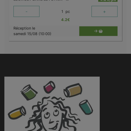
-
+
1
pc
4.2
€
Réception le
samedi 15/08 (10:00)