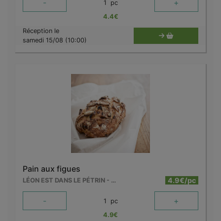
-
+
1
pc
4.4
€
Réception le
samedi 15/08 (10:00)
Pain aux figues
4.9€/pc
LÉON EST DANS LE PÉTRIN - MOUSCRON
-
+
1
pc
4.9
€