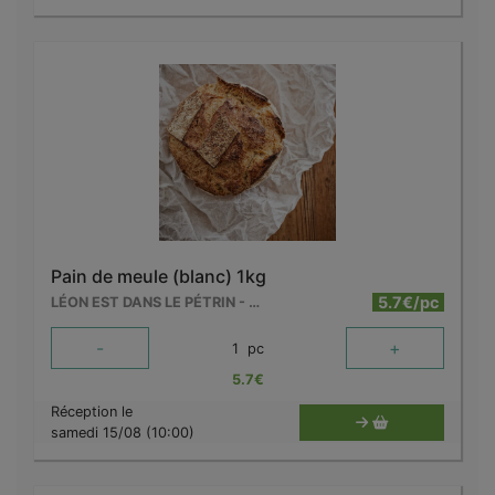
Pain de meule (blanc) 1kg
5.7€/pc
LÉON EST DANS LE PÉTRIN - MOUSCRON
-
+
1
pc
5.7
€
Réception le
samedi 15/08 (10:00)