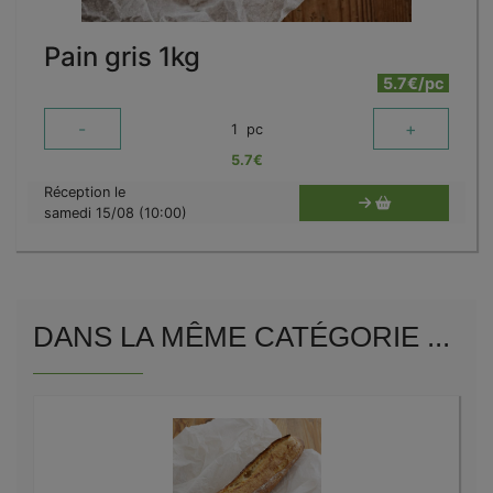
Pain gris 1kg
5.7€/pc
-
+
1
pc
5.7
€
Réception le
samedi 15/08 (10:00)
DANS LA MÊME CATÉGORIE ...