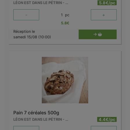
5.8€/pc
LÉON EST DANS LE PÉTRIN - MOUSCRON
-
+
1
pc
5.8
€
Réception le
samedi 15/08 (10:00)
Pain 7 céréales 500g
4.4€/pc
LÉON EST DANS LE PÉTRIN - MOUSCRON