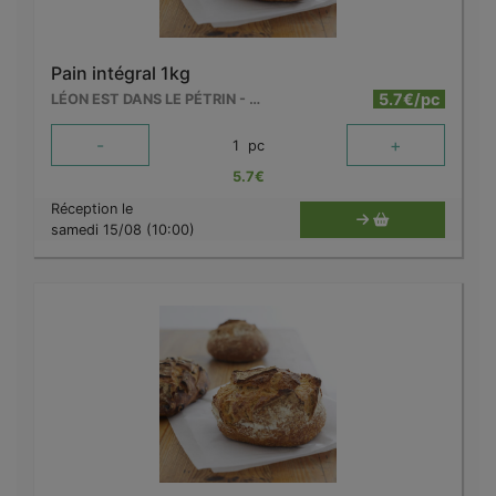
Pain intégral 1kg
5.7€/pc
LÉON EST DANS LE PÉTRIN - MOUSCRON
-
+
1
pc
5.7
€
Réception le
samedi 15/08 (10:00)