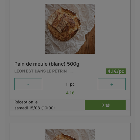
Pain de meule (blanc) 500g
4.1€/pc
LÉON EST DANS LE PÉTRIN - MOUSCRON
-
+
1
pc
4.1
€
Réception le
samedi 15/08 (10:00)