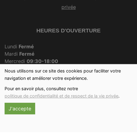
privée
HEURES D'OUVERTURE
Lundi
Fermé
Mardi
Fermé
Mercredi
09:30-18:00
Jeudi
Fermé
Nous utilisons sur ce site des cookies pour faciliter votre
Vendredi
09:30-18:00
navigation et améliorer votre expérience.
Samedi
09:30-12:30
Pour en savoir plus, consultez notre
Dimanche
09:30-12:00
politique de confidentialité et de respect de la vie privée
.
J'accepte
Réalisé avec
par
MonSiteAMoi