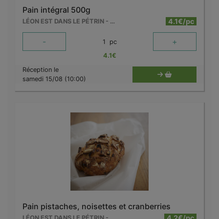
Pain intégral 500g
4.1€/pc
LÉON EST DANS LE PÉTRIN - MOUSCRON
-
+
1
pc
4.1
€
Réception le
samedi 15/08 (10:00)
Pain pistaches, noisettes et cranberries
4.2€/pc
LÉON EST DANS LE PÉTRIN - MOUSCRON